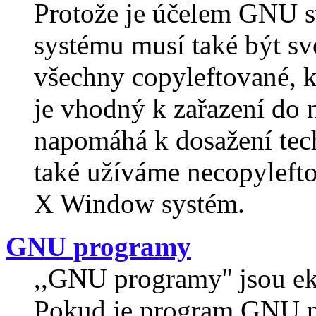
Protože je účelem GNU s
systému musí také být sv
všechny copyleftované, 
je vhodný k zařazení do n
napomáhá k dosažení tec
také užíváme necopylefto
X Window systém.
GNU programy
,,GNU programy'' jsou e
Pokud je program GNU pr