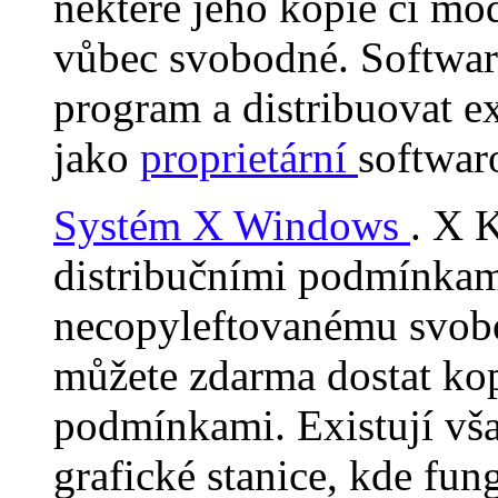
některé jeho kopie či mo
vůbec svobodné. Softwar
program a distribuovat e
jako
proprietární
softwar
Systém X Windows
. X 
distribučními podmínkami
necopyleftovanému svobod
můžete zdarma dostat kop
podmínkami. Existují vša
grafické stanice, kde fun