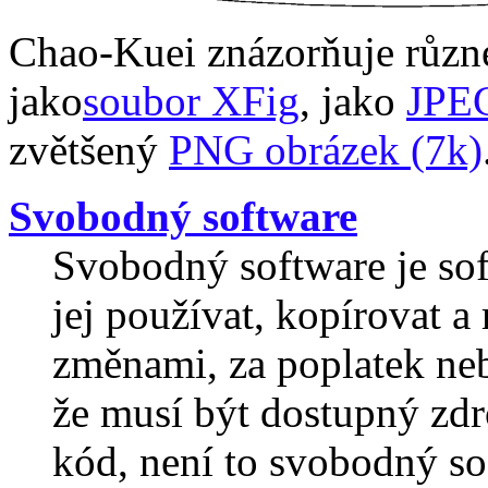
Chao-Kuei znázorňuje různé
jako
soubor XFig
, jako
JPEG
zvětšený
PNG obrázek (7k)
Svobodný software
Svobodný software je so
jej používat, kopírovat a 
změnami, za poplatek ne
že musí být dostupný zdr
kód, není to svobodný so