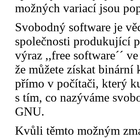
možných variací jsou pop
Svobodný software je věc
společnosti produkující p
výraz ,,free software´´ v
že můžete získat binární 
přímo v počítači, který 
s tím, co nazýváme svob
GNU.
Kvůli těmto možným zma