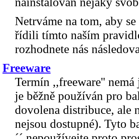
nainstalován nějaký svo
Netrváme na tom, aby se 
řídili tímto naším pravid
rozhodnete nás následova
Freeware
Termín ,,freeware'' nemá j
je běžně používán pro ba
dovolena distribuce, ale
nejsou dostupné). Tyto b
´´ nepoužívejte proto pr