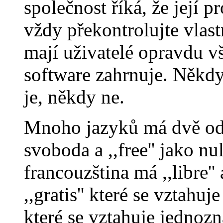
společnost říká, že její 
vždy překontrolujte vlast
mají uživatelé opravdu 
software zahrnuje. Někd
je, někdy ne.
Mnoho jazyků má dvě odliš
svoboda a ,,free'' jako n
francouzština má ,,libre'' 
,,gratis'' které se vztahu
které se vztahuje jednozn