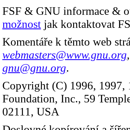
FSF & GNU informace & o
možnost
jak kontaktovat FS
Komentáře k těmto web str
webmasters@www.gnu.org
gnu@gnu.org
.
Copyright (C) 1996, 1997, 
Foundation, Inc., 59 Templ
02111, USA
Doslovné kopírování a šíře