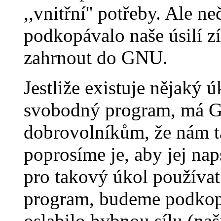
,,vnitřní'' potřeby. Ale n
podkopávalo naše úsilí z
zahrnout do GNU.
Jestliže existuje nějaký
svobodný program, má G
dobrovolníkům, že nám t
poprosíme je, aby jej na
pro takový úkol používa
program, budeme podkopá
oslabilo hybnou sílu (naš