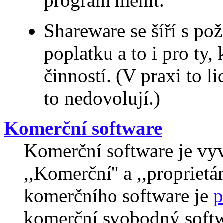
program měnit.
Shareware se šíří s po
poplatku a to i pro ty,
činností. (V praxi to l
to nedovolují.)
Komerční software
Komerční software je vyv
,,Komerční'' a ,,proprietár
komerčního software je
p
komerční svobodný softw