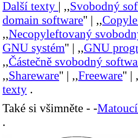
Další texty
| ,,
Svobodný sof
domain software
'' | ,,
Copyle
,,
Necopyleftovaný svobodn
GNU systém
'' | ,,
GNU prog
,,
Částečně svobodný softwa
,,
Shareware
'' | ,,
Freeware
'' | 
texty
.
Také si všimněte - -
Matoucí 
.